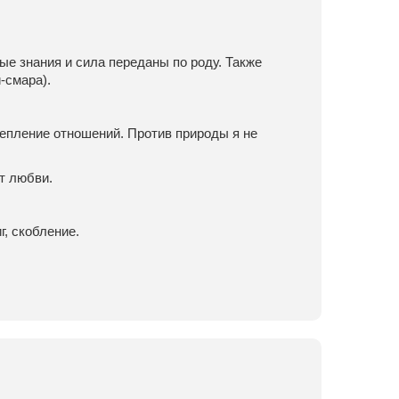
е знания и сила переданы по роду. Также
-смара).
епление отношений. Против природы я не
т любви.
г, скобление.