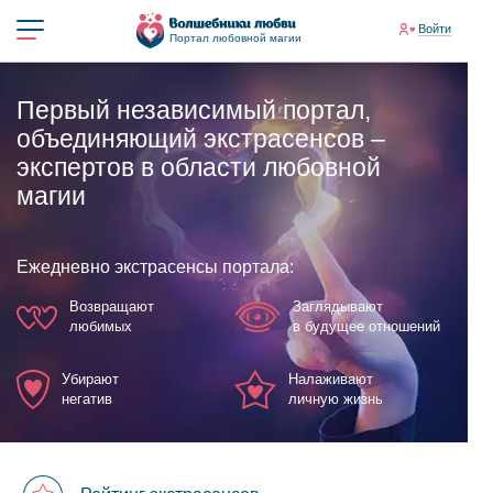
Войти
Портал любовной магии
Первый независимый портал,
объединяющий экстрасенсов –
экспертов в области любовной
магии
Ежедневно экстрасенсы портала:
Возвращают
Заглядывают
любимых
в будущее отношений
Убирают
Налаживают
негатив
личную жизнь