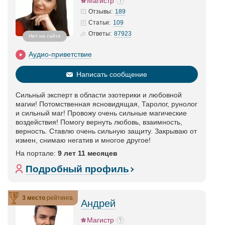
Магистр
189
Отзывы:
109
Статьи
:
87923
Ответы:
Нет на сайте
Аудио-приветствие
Написать сообщение
Сильный эксперт в области эзотерики и любовной
магии! Потомственная ясновидящая, Таролог, рунолог
и сильный маг! Провожу очень сильные магические
воздействия! Помогу вернуть любовь, взаимность,
верность. Ставлю очень сильную защиту. Закрываю от
измен, снимаю негатив и многое другое!
На портале:
9 лет 11 месяцев
Подробный профиль
3 место
рейтинга
Андрей
Магистр