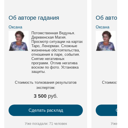
Об авторе гадания
Об авторе 
Оксана
Оксана
Потомственная Ведунья.
Пото
Деревенская Магия.
Дере
Просмотр ситуации на картах
Прос
Таро, Ленорман. Сложные
Таро
жизненные обстоятельства,
жизн
отношения в паре, события.
отнош
Снятие негативных
Снят
программ. Отлив негатива
прог
воском по фото. Установка
воско
защиты.
защи
Стоимость толкования результатов
Стоимость тол
экспертом:
3 500
руб.
2 
Сделать расклад
Сдела
Уже погадали: 71 человек
Уже погад