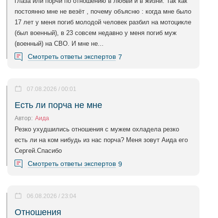
глаза или порчи по отношению в любви и в жизни. Так как
постоянно мне не везёт , почему объясню : когда мне было
17 лет у меня погиб молодой человек разбил на мотоцикле
(был военный), в 23 совсем недавно у меня погиб муж
(военный) на СВО. И мне не...
Смотреть ответы экспертов
7
07.08.2026 / 00:01
Есть ли порча не мне
Автор:
Аида
Резко ухудшились отношения с мужем охладела резко
есть ли на ком нибудь из нас порча? Меня зовут Аида его
Сергей.Спасибо
Смотреть ответы экспертов
9
06.08.2026 / 23:04
Отношения