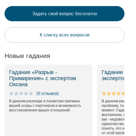
Задать свой вопрос бесплатно
К списку всех вопросов
Новые гадания
Гадание «Разрыв -
Гадание «Мо
Примирение» c экспертом
экспертом О
Оксана
(0 отзывов)
В данном раскладе я посмотрю причины
В данном раскладе
вашей ссоры с партнером и возможность
проблему, то что в
восстановления ваших отношений.
момент. Гадание в
внутренних, психол
как - недовольство
одиночество, страх
понять, что нужно 
от этой проблемы.