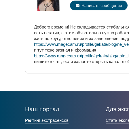
Написать сообщение
Доброго времени! Не складывается стабильная 
есть негатив, с этим обязательно нужно работа
жить по кругу, отношения и их завершение, по
https://www.magecam.ru/profile/gekata/blog/ne_
и тут тоже важная информация
https://www.magecam.ru/profile/gekata/blog/chto
пишите в чат , если желаете открыть канал люб
Наш портал
Для экс
Рейтинг экстрасенсов
Стать эксп