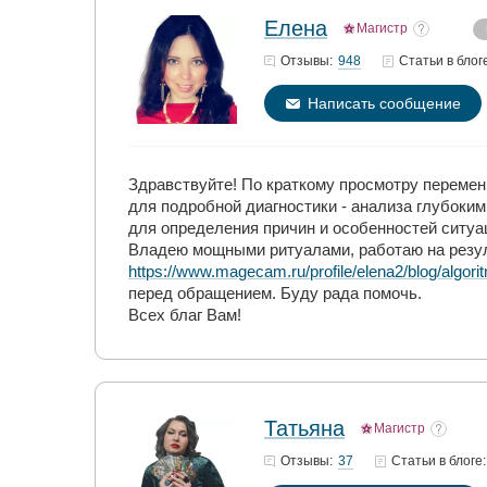
Елена
Магистр
948
Отзывы:
Статьи
в блог
Написать сообщение
Здравствуйте! По краткому просмотру перемен
для подробной диагностики - анализа глубоки
для определения причин и особенностей ситуа
Владею мощными ритуалами, работаю на резул
https://www.magecam.ru/profile/elena2/blog/algo
перед обращением. Буду рада помочь.
Всех благ Вам!
Татьяна
Магистр
37
Отзывы:
Статьи
в блоге: