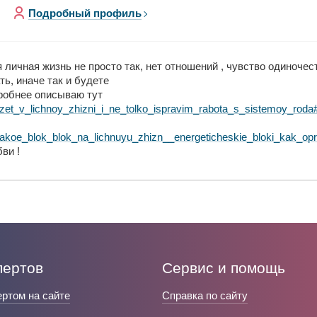
Подробный профиль
личная жизнь не просто так, нет отношений , чувство одиночест
ть, иначе так и будете
дробнее описываю тут
vezet_v_lichnoy_zhizni_i_ne_tolko_ispravim_rabota_s_sistemoy_rod
_takoe_blok_blok_na_lichnuyu_zhizn__energeticheskie_bloki_kak_opr
ви !
пертов
Сервис и помощь
ертом на сайте
Справка по сайту