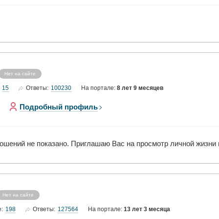
Нет на сайте
15
100230
Ответы:
На портале:
8 лет 9 месяцев
Подробный профиль
шений не показано. Приглашаю Вас на просмотр личной жизни н
Нет на сайте
198
127564
е:
Ответы:
На портале:
13 лет 3 месяца