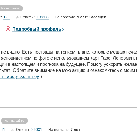
Нет на сайте
121
118808
е:
Ответы:
На портале:
9 лет 9 месяцев
Подробный профиль
 не видно. Есть преграды на тонком плане, которые мешают сч
м ясновидением по фото с использованием карт Таро, Ленорман,
ции в настоящем и прогноза на будущее. Помогу ускорить желае
ьтат! Обратите внимание на мою акцию и ознакомьтесь с моим 
ritm_raboty_so_mnoy
)
Нет на сайте
11
29031
Ответы:
На портале:
7 лет