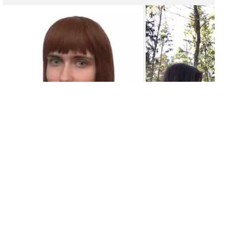
(
Отзывы: 8
)
Потомственный маг, ясновидящая. Мощные ритуалы в
любых сферах, практикую более 10 лет. Работаю до
результата с любым вопросом любой сложности. Буду
рада помочь!
Подробный профиль и отзывы