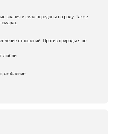
е знания и сила переданы по роду. Также
-смара).
епление отношений. Против природы я не
т любви.
г, скобление.