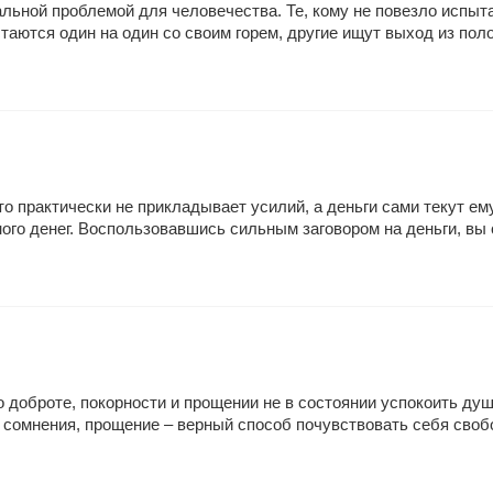
льной проблемой для человечества. Те, кому не повезло испы
таются один на один со своим горем, другие ищут выход из полож
о практически не прикладывает усилий, а деньги сами текут ему
ного денег. Воспользовавшись сильным заговором на деньги, вы 
доброте, покорности и прощении не в состоянии успокоить душу
ез сомнения, прощение – верный способ почувствовать себя сво