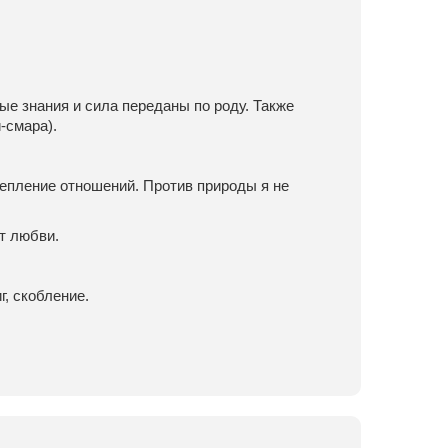
е знания и сила переданы по роду. Также
-смара).
епление отношений. Против природы я не
т любви.
г, скобление.