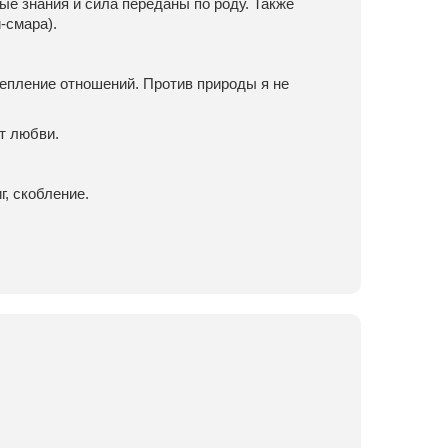
е знания и сила переданы по роду. Также
-смара).
епление отношений. Против природы я не
т любви.
г, скобление.