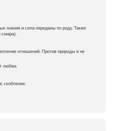
е знания и сила переданы по роду. Также
-смара).
епление отношений. Против природы я не
т любви.
г, скобление.