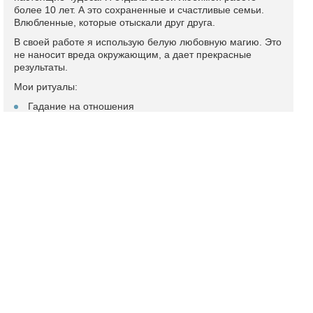
более 10 лет. А это сохраненные и счастливые семьи.
Влюбленные, которые отыскали друг друга.
В своей работе я использую белую любовную магию. Это
не наносит вреда окружающим, а дает прекрасные
результаты.
Мои ритуалы:
Гадание на отношения
Возврат мужа в семью
Устранение соперницы
Диагностика на наличие негатива
Гармонизация отношений
Привязка сексуальная
Подробный профиль и отзывы
Ясновидящая Елизавета