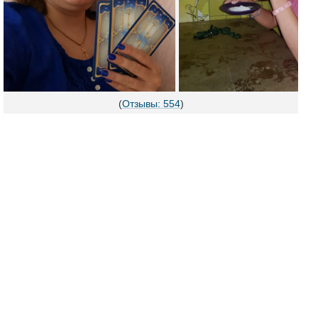
(
Отзывы: 554
)
Я потомственная ясновидящая, экстрасенс, таролог. Могу
помочь вам в любой ситуации, главное верить.
Возвращаю в семью супруга, супругу.
Восстанавливаю, корректирую, гармонизирую
отношения в паре.
Возвращаю любовника, любовницу.
Устраняю одиночество, провожу обряды открывающие
дороги на удачу в любви, на брак.
Я помогла многим восстановить семьи, обрести счастье,
убрать негатив, найти свой путь. Помогу и вам.
Обращайтесь.