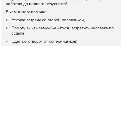
работаю до полного результата!
В чем я могу помочь:
Ускорю встречу со второй половинкой,
Помогу выйти замуж/жениться, встретить человека по
судьбе,
Сделаю отворот от соперниц(-ков),
Верну любимых в отношения/семью, избавлю от
измен,
Поставлю защиту на отношения.
Подробный профиль и отзывы
Ясновидящая Марина