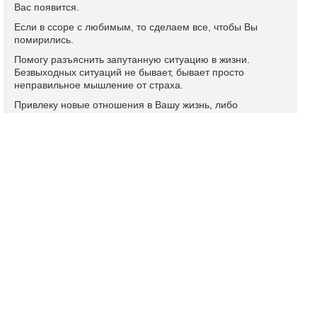
Вас появится.
Если в ссоре с любимым, то сделаем все, чтобы Вы
помирились.
Помогу разъяснить запутанную ситуацию в жизни.
Безвыходных ситуаций не бывает, бывает просто
неправильное мышление от страха.
Привлеку новые отношения в Вашу жизнь, либо
восстановлю утраченные, если Вы этого пожелаете.
Привороты - сделаю так, чтобы Вас любили, носили на
руках и пылинки с Вас сдували.
Подробный профиль и отзывы
Ясновидящая Людмила