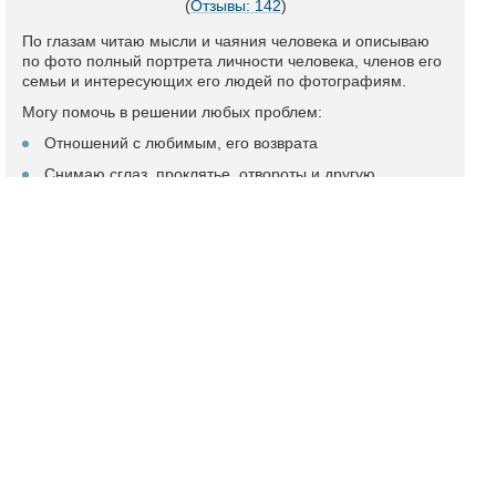
(
Отзывы: 142
)
По глазам читаю мысли и чаяния человека и описываю
по фото полный портрета личности человека, членов его
семьи и интересующих его людей по фотографиям.
Могу помочь в решении любых проблем:
Отношений с любимым, его возврата
Снимаю сглаз, проклятье, отвороты и другую
негативную энергетику, даю методы защиты и
восстановления
Даю пошаговые рекомендации по гармонизации
отношений, готовлю обряды на привлечение любви
любимого, на разрыв его связи с соперницей
Делаю обряды на замужество.
Беседую с умершими.
Подробный профиль и отзывы
Ясновидящая Елена