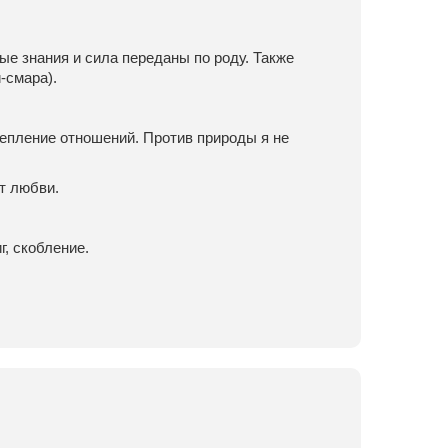
е знания и сила переданы по роду. Также
-смара).
епление отношений. Против природы я не
т любви.
г, скобление.