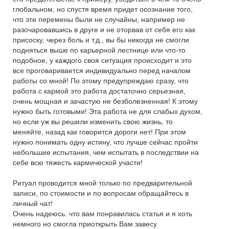
глобальном, но спустя время придет осознание того,
что эти перемены были не случайны, например не
разочаровавшись в друге и не оторвав от себя его как
присоску, через боль и т.д., вы бы никогда не смогли
подняться выше по карьерной лестнице или что-то
подобное, у каждого своя ситуация происходит и это
все проговаривается индивидуально перед началом
работы со мной! По этому предупреждаю сразу, что
работа с кармой это работа достаточно серьезная,
очень мощная и зачастую не безболезненная! К этому
нужно быть готовыми! Эта работа не для слабых духом,
но если уж вы решили изменить свою жизнь, то
меняйте, назад как говорится дороги нет! При этом
нужно понимать одну истину, что лучше сейчас пройти
небольшие испытания, чем испытать в последствии на
себе всю тяжесть кармической участи!
Ритуал проводится мной только по предварительной
записи, по стоимости и по вопросам обращайтесь в
личный чат!
Очень надеюсь. что вам понравилась статья и я хоть
немного но смогла приоткрыть Вам завесу