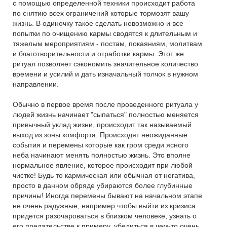
с помощью определенной техники происходит работа
по снятию всех ограничений которые тормозят вашу
жизнь. В одиночку такое сделать невозможно и все
попытки по очищению кармы сводятся к длительным и
тяжелым мероприятиям - постам, покаяниям, молитвам
и благотворительности и отработки кармы. Этот же
ритуал позволяет сэкономить значительное количество
времени и усилий и дать изначальный толчок в нужном
направлении.
Обычно в первое время после проведенного ритуала у
людей жизнь начинает "сыпаться" полностью меняется
привычный уклад жизни, происходит так называемый
выход из зоны комфорта. Происходят неожиданные
события и перемены которые как гром среди ясного
неба начинают менять полностью жизнь. Это вполне
нормальное явление, которое происходит при любой
чистке! Будь то кармическая или обычная от негатива,
просто в данном обряде убираются более глубинные
причины! Иногда перемены бывают на начальном этапе
не очень радужные, например чтобы выйти из кризиса
придется разочароваться в близком человеке, узнать о
его предательстве к примеру, убедиться в чем-то очень