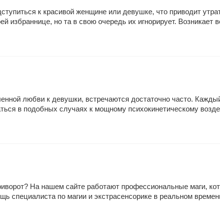
дступиться к красивой женщине или девушке, что приводит утрат
й избраннице, но та в свою очередь их игнорирует. Возникает в
ленной любви к девушки, встречаются достаточно часто. Кажды
ься в подобных случаях к мощному психокинетическому воздейс
приворот? На нашем сайте работают профессиональные маги, кот
ь специалиста по магии и экстрасенсорике в реальном времени 