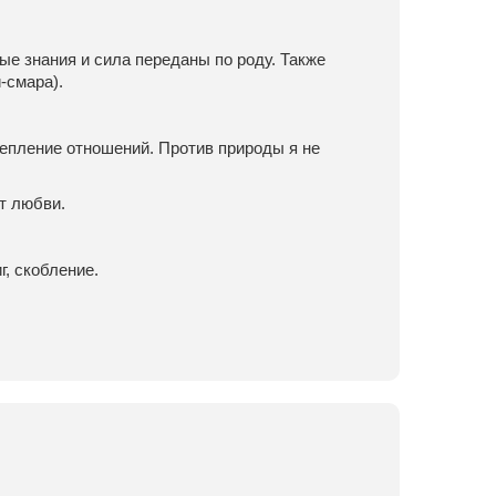
е знания и сила переданы по роду. Также
-смара).
епление отношений. Против природы я не
т любви.
г, скобление.