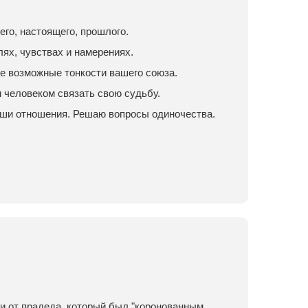
го, настоящего, прошлого.
лях, чувствах и намерениях.
е возможные тонкости вашего союза.
м человеком связать свою судьбу.
аши отношения. Решаю вопросы одиночества.
и от прадеда, который был "коронованным