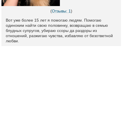
(
Отзывы: 1
)
Вот уже более 15 лет я помогаю людям. Помогаю
одиноким найти свою половинку, возвращаю в семью
блудных супругов, убираю ссоры да раздоры из
отношений, разжигаю чувства, избавляю от безответной
любви.
Методы работы в большей части переданы от бабушки,
хотя продолжаю развиваться и постоянно стремлюсь
познавать новое.
Мои услуги и ритуалы:
Расклады на картах Таро
Обряды на примирение после ссоры
Гармонизация отношений
Обряды на создание семьи
Обряды на супружескую верность
Подробный профиль и отзывы