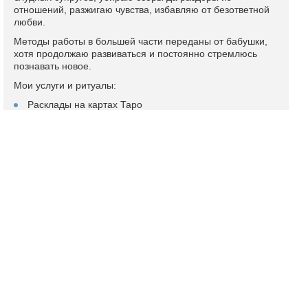
отношений, разжигаю чувства, избавляю от безответной
любви.
Методы работы в большей части переданы от бабушки,
хотя продолжаю развиваться и постоянно стремлюсь
познавать новое.
Мои услуги и ритуалы:
Расклады на картах Таро
Обряды на примирение после ссоры
Гармонизация отношений
Обряды на создание семьи
Обряды на супружескую верность
Подробный профиль и отзывы
Маг Светлана