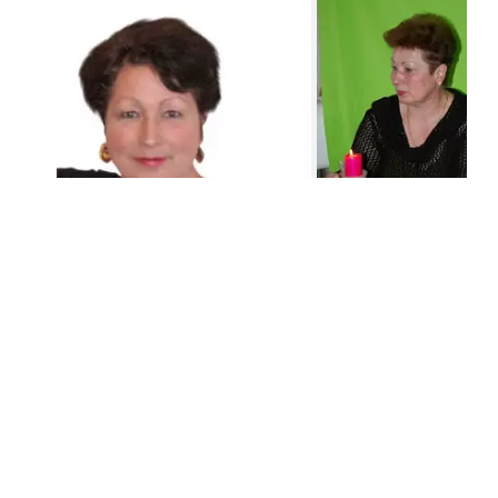
(
Отзывы: 125
)
Восстанавливаю семейные отношения, возвращаю
любовь и счастье между партнёрами.
Предсказываю будущее в любовных отношениях.
Гадаю на Таро, Рунах, считываю информацию по фото.
Снимаю негативную энергетику.
Ставлю защиту от магического влияния.