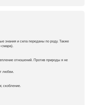
е знания и сила переданы по роду. Также
-смара).
епление отношений. Против природы я не
т любви.
г, скобление.