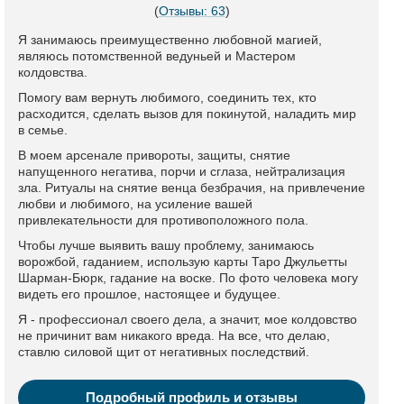
(
Отзывы: 63
)
Я занимаюсь преимущественно любовной магией,
являюсь потомственной ведуньей и Мастером
колдовства.
Помогу вам вернуть любимого, соединить тех, кто
расходится, сделать вызов для покинутой, наладить мир
в семье.
В моем арсенале привороты, защиты, снятие
напущенного негатива, порчи и сглаза, нейтрализация
зла. Ритуалы на снятие венца безбрачия, на привлечение
любви и любимого, на усиление вашей
привлекательности для противоположного пола.
Чтобы лучше выявить вашу проблему, занимаюсь
ворожбой, гаданием, использую карты Таро Джульетты
Шарман-Бюрк, гадание на воске. По фото человека могу
видеть его прошлое, настоящее и будущее.
Я - профессионал своего дела, а значит, мое колдовство
не причинит вам никакого вреда. На все, что делаю,
ставлю силовой щит от негативных последствий.
Подробный профиль и отзывы