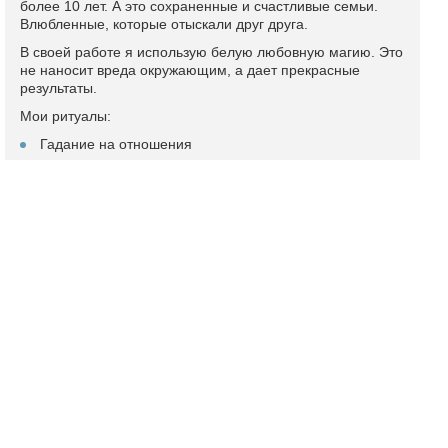
более 10 лет. А это сохраненные и счастливые семьи.
Влюбленные, которые отыскали друг друга.
В своей работе я использую белую любовную магию. Это
не наносит вреда окружающим, а дает прекрасные
результаты.
Мои ритуалы:
Гадание на отношения
Возврат мужа в семью
Устранение соперницы
Диагностика на наличие негатива
Гармонизация отношений
Привязка сексуальная
Подробный профиль и отзывы
Маг Оксана