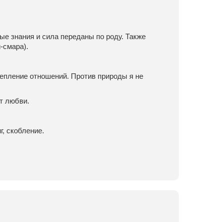
е знания и сила переданы по роду. Также
-смара).
епление отношений. Против природы я не
т любви.
г, скобление.