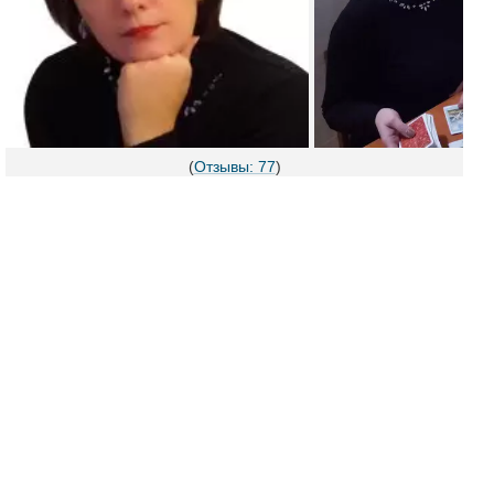
(
Отзывы: 77
)
С помощью экстрасенсорных способностей и даром
предвидения, карт Таро и Ленорман, Рун я помогаю
людям разобраться с различными проблемами в сфере
любовных отношений. Выполняю сильные магические
ритуалы.
Помогу вам все изменить и принять верное решение. В
каждой сложной ситуации есть выход, и я помогу его вам
найти.
Если в отношениях ушла любовь - провожу
гармонизацию энергетическую привязку, что помогает
обновить отношения и выводит из кризиса.
Помогу наладить отношения и вернуть любимого
человека после расставания, вернуть мужа в семью.