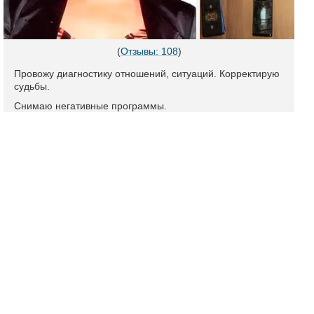
(
Отзывы: 108
)
Провожу диагностику отношений, ситуаций. Корректирую
судьбы.
Снимаю негативные программы.
Делаю мощные привороты в т.ч. Мансек, Сейд.
Ставлю защиты на отношения.
Помогу привлечь вторую половину, устраню соперниц.
Работаю с самыми сложными ситуациями до результата!
Подробный профиль и отзывы
Гадалка Эльвира