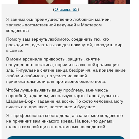
(
Отзывы: 63
)
Я занимаюсь преимущественно любовной магией,
являюсь потомственной ведуньей и Мастером
колдовства.
Помогу вам вернуть любимого, соединить тех, кто
расходится, сделать вызов для покинутой, наладить мир
в семье.
В моем арсенале привороты, защиты, снятие
напущенного негатива, порчи и сглаза, нейтрализация
зла. Ритуалы на снятие венца безбрачия, на привлечение
любви и любимого, на усиление вашей
привлекательности для противоположного пола.
Чтобы лучше выявить вашу проблему, занимаюсь
ворожбой, гаданием, использую карты Таро Джульетты
Шарман-Бюрк, гадание на воске. По фото человека могу
видеть его прошлое, настоящее и будущее.
Я - профессионал своего дела, а значит, мое колдовство
не причинит вам никакого вреда. На все, что делаю,
ставлю силовой щит от негативных последствий.