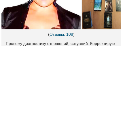
(
Отзывы: 108
)
Провожу диагностику отношений, ситуаций. Корректирую
судьбы.
Снимаю негативные программы.
Делаю мощные привороты в т.ч. Мансек, Сейд.
Ставлю защиты на отношения.
Помогу привлечь вторую половину, устраню соперниц.
Работаю с самыми сложными ситуациями до результата!
Подробный профиль и отзывы
Гадалка Людмила