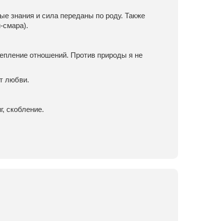
е знания и сила переданы по роду. Также
-смара).
епление отношений. Против природы я не
т любви.
г, скобление.