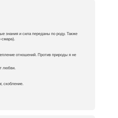
е знания и сила переданы по роду. Также
-смара).
епление отношений. Против природы я не
т любви.
г, скобление.