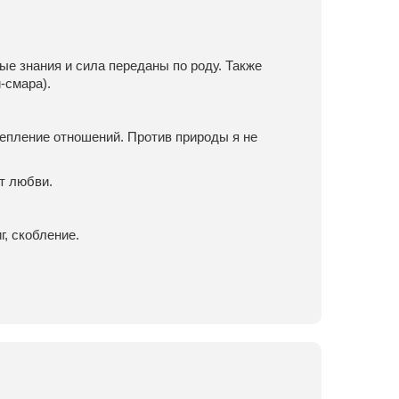
е знания и сила переданы по роду. Также
-смара).
епление отношений. Против природы я не
т любви.
г, скобление.