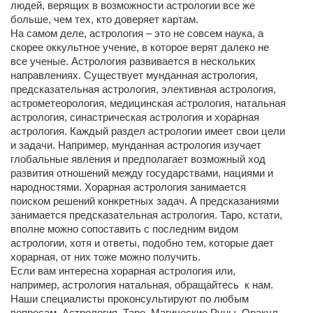
людей, верящих в возможности астрологии все же
больше, чем тех, кто доверяет картам.
На самом деле, астрология – это не совсем наука, а
скорее оккультное учение, в которое верят далеко не
все ученые. Астрология развивается в нескольких
направлениях. Существует мунданная астрология,
предсказательная астрология, элективная астрология,
астрометеорология, медицинская астрология, натальная
астрология, синастрическая астрология и хорарная
астрология. Каждый раздел астрологии имеет свои цели
и задачи. Например, мунданная астрология изучает
глобальные явления и предполагает возможный ход
развития отношений между государствами, нациями и
народностями. Хорарная астрология занимается
поиском решений конкретных задач. А предсказаниями
занимается предсказательная астрология. Таро, кстати,
вполне можно сопоставить с последним видом
астрологии, хотя и ответы, подобно тем, которые дает
хорарная, от них тоже можно получить.
Если вам интересна хорарная астрология или,
например, астрология натальная, обращайтесь к нам.
Наши специалисты проконсультируют по любым
вопросам. Астрология, Таро, Магические Руны, Оракул,