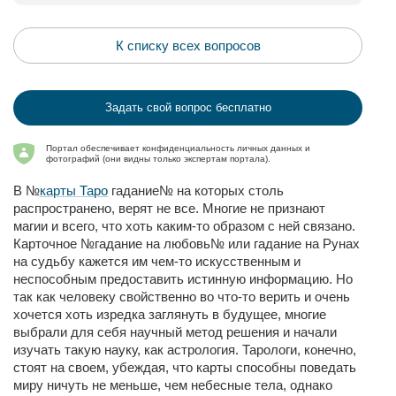
К списку всех вопросов
Задать свой вопрос бесплатно
Портал обеспечивает конфиденциальность личных данных и
фотографий (они видны только экспертам портала).
В №
карты Таро
гадание№ на которых столь
распространено, верят не все. Многие не признают
магии и всего, что хоть каким-то образом с ней связано.
Карточное №гадание на любовь№ или гадание на Рунах
на судьбу кажется им чем-то искусственным и
неспособным предоставить истинную информацию. Но
так как человеку свойственно во что-то верить и очень
хочется хоть изредка заглянуть в будущее, многие
выбрали для себя научный метод решения и начали
изучать такую науку, как астрология. Тарологи, конечно,
стоят на своем, убеждая, что карты способны поведать
миру ничуть не меньше, чем небесные тела, однако