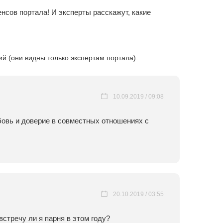
нсов портала! И эксперты расскажут, какие
 (они видны только экспертам портала).
10.09.2019 / 09:08
юбовь и доверие в совместных отношениях с
20.10.2019 / 03:55
стречу ли я парня в этом году?