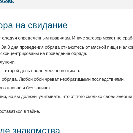
любовь
ора на свидание
 следуя определенным правилам. Иначе заговор может не сраб
За 3 дня проведения обряда откажитесь от мясной пищи и алког
сконцентрированы на проведение обряда.
олуночи.
— второй день после месячного цикла.
 обряда. Любой сбой чреват необратимыми последствиями.
но плавно и без запинок.
ий, но вы должны учитывать, что от того сколько своей энерги
оставаться в тайне.
сле знакомства