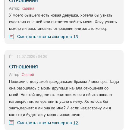
Отношения
Автор:
Карина
У моего бывшего есть новая девушка, хотела бы узнать
счастлив он с ней или пытается забыть меня. Хочу узнать
можно ли восстановить отношения или же это конец.
Смотреть ответы экспертов
13
11.07.2026 / 04:26
Отношения
Автор:
Сергей
Прожили с девушкой гражданским браком 7 месяцев. Тагда
она разошлась с моим другом,и начала отношения со
мной. На этой неделе оклевитали меня и ей что папало
наговорил он,теперь опять ушла к нему. Хотелось бы
знать,вернется ли она ко мне? И если нет,встречу ли я
кого то,и будет ли у меня личная жизн...
Смотреть ответы экспертов
12