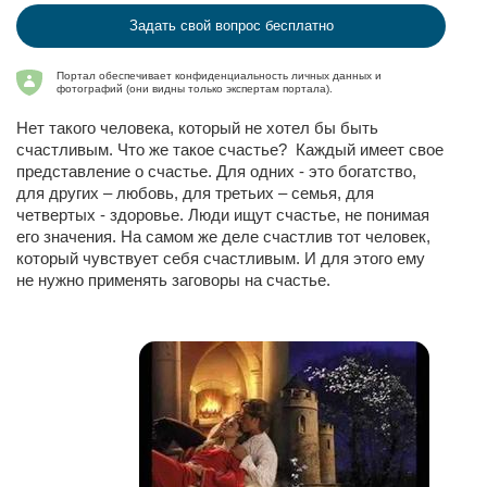
Задать свой вопрос бесплатно
Портал обеспечивает конфиденциальность личных данных и
фотографий (они видны только экспертам портала).
Нет такого человека, который не хотел бы быть
счастливым. Что же такое счастье? Каждый имеет свое
представление о счастье. Для одних - это богатство,
для других – любовь, для третьих – семья, для
четвертых - здоровье. Люди ищут счастье, не понимая
его значения. На самом же деле счастлив тот человек,
который чувствует себя счастливым. И для этого ему
не нужно применять заговоры на счастье.