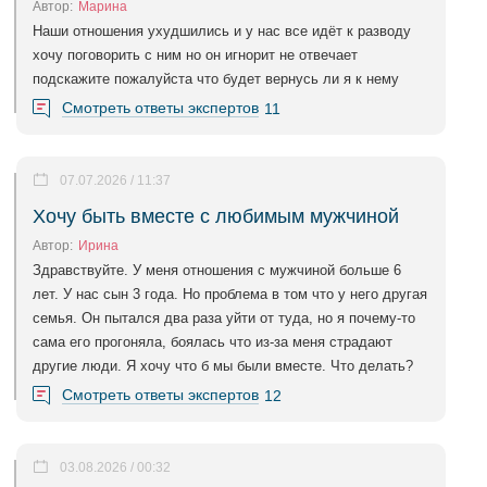
Автор:
Марина
Наши отношения ухудшились и у нас все идёт к разводу
хочу поговорить с ним но он игнорит не отвечает
подскажите пожалуйста что будет вернусь ли я к нему
Смотреть ответы экспертов
11
07.07.2026 / 11:37
Хочу быть вместе с любимым мужчиной
Автор:
Ирина
Здравствуйте. У меня отношения с мужчиной больше 6
лет. У нас сын 3 года. Но проблема в том что у него другая
семья. Он пытался два раза уйти от туда, но я почему-то
сама его прогоняла, боялась что из-за меня страдают
другие люди. Я хочу что б мы были вместе. Что делать?
Смотреть ответы экспертов
12
03.08.2026 / 00:32