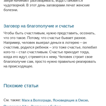
звери начинают разговаривать, вода становится
чудотворной. В этот день заговорами лечат женские
болезни.
Заговор на благополучие и счастье
Чтобы быть счастливым, нужно представить, осознать,
что это такое. Потому, что счастье бывает разное.
Например, человек выиграл деньги в лотерею – он
счастлив, родился ребенок – это тоже счастье, полюбил
кого-то – стал счастливым. Счастье приходит тогда,
когда его ждут, стремятся к нему. Человек строит свое
благополучие сам, просто нужно правильно реагировать
на происходящее.
Похожие статьи
См. также:
,
,
Маги в Волгограде
Ясновидящие в Омске