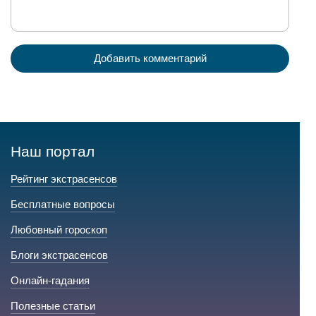
Добавить комментарий
Наш портал
Рейтинг экстрасенсов
Бесплатные вопросы
Любовный гороскоп
Блоги экстрасенсов
Онлайн-гадания
Полезные статьи