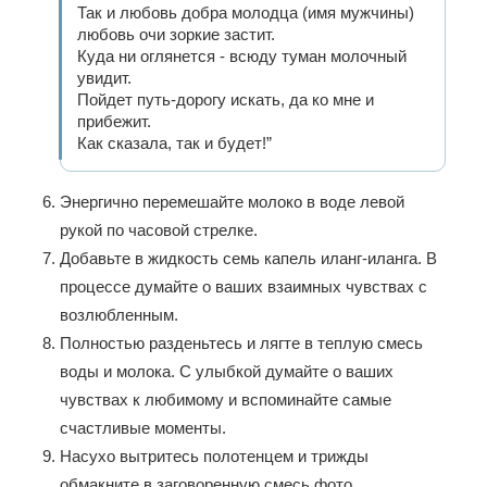
Так и любовь добра молодца (имя мужчины)
любовь очи зоркие застит.
Куда ни оглянется - всюду туман молочный
увидит.
Пойдет путь-дорогу искать, да ко мне и
прибежит.
Как сказала, так и будет!”
Энергично перемешайте молоко в воде левой
рукой по часовой стрелке.
Добавьте в жидкость семь капель иланг-иланга. В
процессе думайте о ваших взаимных чувствах с
возлюбленным.
Полностью разденьтесь и лягте в теплую смесь
воды и молока. С улыбкой думайте о ваших
чувствах к любимому и вспоминайте самые
счастливые моменты.
Насухо вытритесь полотенцем и трижды
обмакните в заговоренную смесь фото