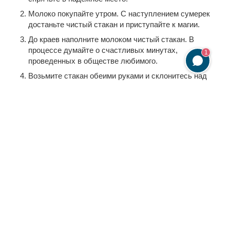
Молоко покупайте утром. С наступлением сумерек
достаньте чистый стакан и приступайте к магии.
До краев наполните молоком чистый стакан. В
процессе думайте о счастливых минутах,
1
проведенных в обществе любимого.
Возьмите стакан обеими руками и склонитесь над
ним. Семь раз повторите слова заговора:
“Как молочко белое льется, да по капле
густой сосуд наполняет,
Так и сердце любимого моего (имя мужчины)
любовь ко мне заполнит.
Вздохнуть без любушки своей (ваше имя) не
сможет, жизни без меня не увидит.
Как сказала, так и будет!”
Отпейте три маленьких глотка из стакана и
умойтесь оставшимся молоком. Из остатков
молока приготовьте любое блюдо.