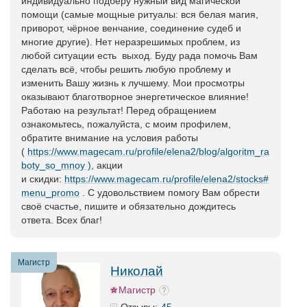
индивидуально подберу нужный вид магической
помощи (самые мощные ритуалы: вся белая магия,
приворот, чёрное венчание, соединение судеб и
многие другие). Нет неразрешимых проблем, из
любой ситуации есть выход. Буду рада помочь Вам
сделать всё, чтобы решить любую проблему и
изменить Вашу жизнь к лучшему. Мои просмотры
оказывают благотворное энергетическое влияние!
Работаю на результат! Перед обращением
ознакомьтесь, пожалуйста, с моим профилем,
обратите внимание на условия работы
(
https://www.magecam.ru/profile/elena2/blog/algoritm_ra
boty_so_mnoy )
, акции
и скидки:
https://www.magecam.ru/profile/elena2/stocks#
menu_promo
. С удовольствием помогу Вам обрести
своё счастье, пишите и обязательно дождитесь
ответа. Всех благ!
Магистр
Николай
Магистр
45