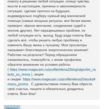
помогу в решении любой ситуации, опишу чувства,
мысли в настоящем, причины и закономерности
ситуации, сделаю прогноз на будущее,
индивидуально подберу нужный вид магической
помощи (самые мощные ритуалы: вся белая магия,
приворот, чёрное венчание, соединение судеб и
многие другие). Нет неразрешимых проблем, из
любой ситуации есть выход. Буду рада помочь Вам
сделать всё, чтобы решить любую проблему и
изменить Вашу жизнь к лучшему. Мои просмотры
оказывают благотворное энергетическое влияние!
Работаю на результат! Перед обращением
ознакомьтесь, пожалуйста, с моим профилем,
обратите внимание на условия работы
(
https://www.magecam.ru/profile/elena2/blog/algoritm_ra
boty_so_mnoy )
, акции
и скидки:
https://www.magecam.ru/profile/elena2/stocks#
menu_promo
. С удовольствием помогу Вам обрести
своё счастье, пишите и обязательно дождитесь
ответа. Всех благ!
Магистр