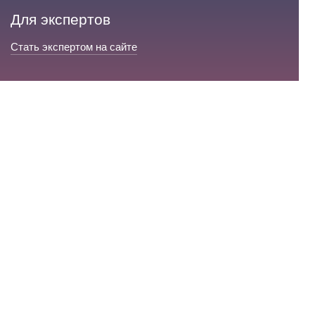
Для экспертов
Стать экспертом на сайте
Сервис и помощь
Справка по сайту
Техническая поддержка
Портал любовной магии
© 2008-2026 «Волшебники любви»
Портал любовной магии.
Все права защищены.