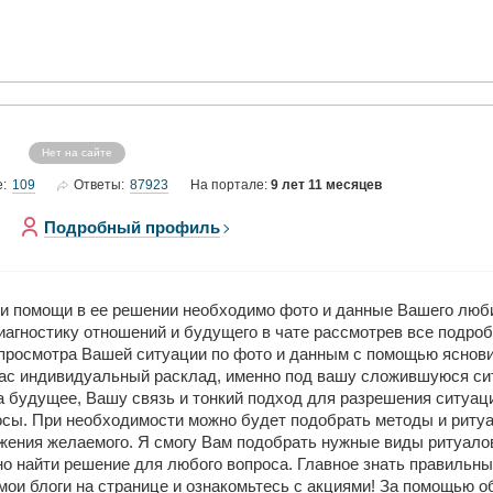
Нет на сайте
109
87923
е:
Ответы:
На портале:
9 лет 11 месяцев
Подробный профиль
 и помощи в ее решении необходимо фото и данные Вашего люб
агностику отношений и будущего в чате рассмотрев все подроб
просмотра Вашей ситуации по фото и данным с помощью ясновид
 Вас индивидуальный расклад, именно под вашу сложившуюся с
на будущее, Вашу связь и тонкий подход для разрешения ситуац
осы. При необходимости можно будет подобрать методы и риту
жения желаемого. Я смогу Вам подобрать нужные виды ритуалов
о найти решение для любого вопроса. Главное знать правильны
ои блоги на странице и ознакомьтесь с акциями! За помощью об