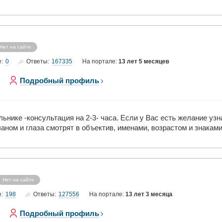
Нет на сайте
0
167335
е:
Ответы:
На портале:
13 лет 5 месяцев
Подробный профиль
льнике -консультация на 2-3- часа. Если у Вас есть желание у
ном и глаза смотрят в объектив, именами, возрастом и знаками
Нет на сайте
198
127556
е:
Ответы:
На портале:
13 лет 3 месяца
Подробный профиль