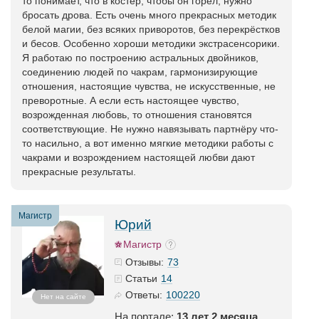
то понимает, что в костёр, чтобы он горел, нужно
бросать дрова. Есть очень много прекрасных методик
белой магии, без всяких приворотов, без перекрёстков
и бесов. Особенно хороши методики экстрасенсорики.
Я работаю по построению астральных двойников,
соединению людей по чакрам, гармонизирующие
отношения, настоящие чувства, не искусственные, не
преворотные. А если есть настоящее чувство,
возрожденная любовь, то отношения становятся
соответствующие. Не нужно навязывать партнёру что-
то насильно, а вот именно мягкие методики работы с
чакрами и возрождением настоящей любви дают
прекрасные результаты.
Магистр
Юрий
Магистр
73
Отзывы:
14
Статьи
100220
Ответы:
Нет на сайте
На портале:
13 лет 2 месяца