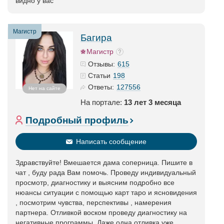
видно у вас
Магистр
Багира
Магистр
615
Отзывы:
198
Статьи
127556
Ответы:
Нет на сайте
На портале:
13 лет 3 месяца
Подробный профиль
Написать сообщение
Здравствуйте! Вмешается дама соперница. Пишите в
чат , буду рада Вам помочь. Проведу индивидуальный
просмотр, диагностику и выясним подробно все
нюансы ситуации с помощью карт таро и ясновидения
, посмотрим чувства, перспективы , намерения
партнера. Отливкой воском проведу диагностику на
негативные программы. Даже одна отливка уже