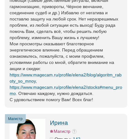
помощи (самые действенные ритуалы, включая
гармонизацию, привороты, Чёрное венчание,
соединение судеб и др.) Избавлю от негатива и
поставлю защиту на любой срок. Нет неразрешимых
проблем, из любой ситуации есть выход! Буду рада
помочь Вам, сделать всё, чтобы решить любую
проблему, изменить Вашу жизнь к лучшему!
Мои просмотры оказывают благотворное
энергетическое влияние. Перед обращением
ознакомьтесь, пожалуйста, с моим профилем,
условиями работы со мной, обратите внимание на
акции и скидки:
https://www.magecam.ru/profile/elena2/blog/algoritm_rab
oty_so_mnoy
,
https://www.magecam.ru/profile/elena2/stocks#menu_pro
mo
. Отвечаю каждому, нужно дождаться.
С удовольствием помогу Вам! Всех благ!
Магистр
Ирина
Магистр
142