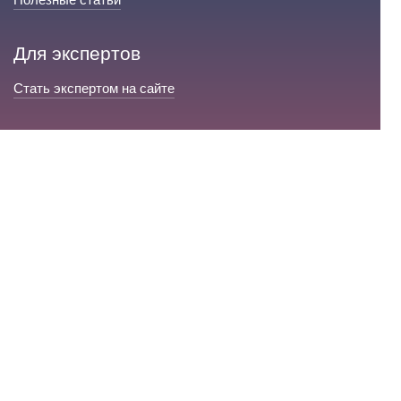
Для экспертов
Стать экспертом на сайте
Сервис и помощь
Справка по сайту
Техническая поддержка
Портал любовной магии
© 2008-2026 «Волшебники любви»
Портал любовной магии.