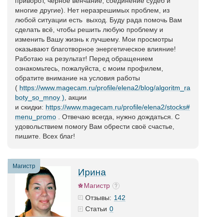
приворот, чёрное венчание, соединение судеб и
многие другие). Нет неразрешимых проблем, из
любой ситуации есть выход. Буду рада помочь Вам
сделать всё, чтобы решить любую проблему и
изменить Вашу жизнь к лучшему. Мои просмотры
оказывают благотворное энергетическое влияние!
Работаю на результат! Перед обращением
ознакомьтесь, пожалуйста, с моим профилем,
обратите внимание на условия работы
(
https://www.magecam.ru/profile/elena2/blog/algoritm_ra
boty_so_mnoy )
, акции
и скидки:
https://www.magecam.ru/profile/elena2/stocks#
menu_promo
. Отвечаю всегда, нужно дождаться. С
удовольствием помогу Вам обрести своё счастье,
пишите. Всех благ!
Магистр
Ирина
Магистр
142
Отзывы:
0
Статьи