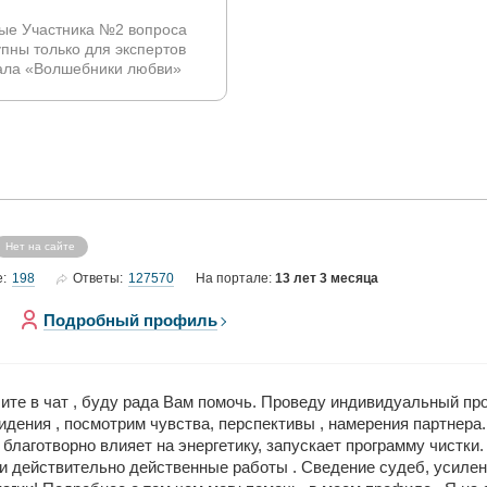
ые Участника №2 вопроса
упны только для экспертов
ала «Волшебники любви»
Нет на сайте
198
127570
е:
Ответы:
На портале:
13 лет 3 месяца
Подробный профиль
те в чат , буду рада Вам помочь. Проведу индивидуальный про
дения , посмотрим чувства, перспективы , намерения партнера
благотворно влияет на энергетику, запускает программу чистки.
 действительно действенные работы . Сведение судеб, усилен