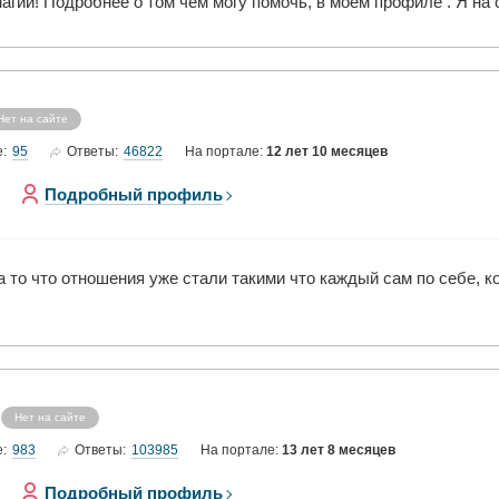
агии! Подробнее о том чем могу помочь, в моем профиле . Я на 
Нет на сайте
95
46822
е:
Ответы:
На портале:
12 лет 10 месяцев
Подробный профиль
на то что отношения уже стали такими что каждый сам по себе, 
Нет на сайте
983
103985
е:
Ответы:
На портале:
13 лет 8 месяцев
Подробный профиль