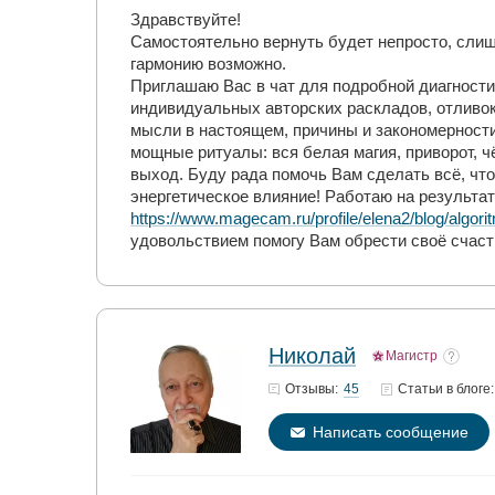
Здравствуйте!
Самостоятельно вернуть будет непросто, слиш
гармонию возможно.
Приглашаю Вас в чат для подробной диагностик
индивидуальных авторских раскладов, отливок
мысли в настоящем, причины и закономерност
мощные ритуалы: вся белая магия, приворот, ч
выход. Буду рада помочь Вам сделать всё, ч
энергетическое влияние! Работаю на результа
https://www.magecam.ru/profile/elena2/blog/algo
удовольствием помогу Вам обрести своё счасть
Николай
Магистр
45
Отзывы:
Статьи
в блоге:
Написать сообщение