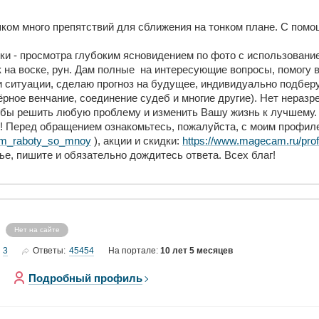
ком много препятствий для сближения на тонком плане. С пом
и - просмотра глубоким ясновидением по фото с использование
 на воске, рун. Дам полные на интересующие вопросы, помогу 
и ситуации, сделаю прогноз на будущее, индивидуально подбер
ёрное венчание, соединение судеб и многие другие). Нет нера
тобы решить любую проблему и изменить Вашу жизнь к лучшему
т! Перед обращением ознакомьтесь, пожалуйста, с моим профиле
ritm_raboty_so_mnoy
), акции и скидки:
https://www.magecam.ru/pro
е, пишите и обязательно дождитесь ответа. Всех благ!
Нет на сайте
3
45454
Ответы:
На портале:
10 лет 5 месяцев
Подробный профиль