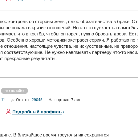
люс контроль со стороны жены, плюс обязательства в браке. От 
ы не попала в кризис отношений. Но кто-то пускает на самотёк и
онимает, что в костёр, чтобы он горел, нужно бросать дрова. Ес
есов. Особенно хороши методики экстрасенсорики. Я работаю по
 отношения, настоящие чувства, не искусственные, не преворо
я соответствующие. Не нужно навязывать партнёру что-то насил
т прекрасные результаты.
Нет на сайте
11
29045
Ответы:
На портале:
7 лет
Подробный профиль
нщине. В ближайшее время треугольник сохранится