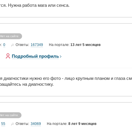
тся. Нужна работа мага или сенса.
Нет на сайте
0
167349
е:
Ответы:
На портале:
13 лет 5 месяцев
Подробный профиль
 диагностики нужно его фото - лицо крупным планом и глаза см
ащайтесь на диагностику.
Нет на сайте
55
34069
Ответы:
На портале:
8 лет 9 месяцев