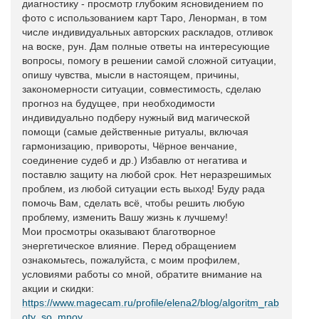
диагностику - просмотр глубоким ясновидением по
фото с использованием карт Таро, Ленорман, в том
числе индивидуальных авторских раскладов, отливок
на воске, рун. Дам полные ответы на интересующие
вопросы, помогу в решении самой сложной ситуации,
опишу чувства, мысли в настоящем, причины,
закономерности ситуации, совместимость, сделаю
прогноз на будущее, при необходимости
индивидуально подберу нужный вид магической
помощи (самые действенные ритуалы, включая
гармонизацию, привороты, Чёрное венчание,
соединение судеб и др.) Избавлю от негатива и
поставлю защиту на любой срок. Нет неразрешимых
проблем, из любой ситуации есть выход! Буду рада
помочь Вам, сделать всё, чтобы решить любую
проблему, изменить Вашу жизнь к лучшему!
Мои просмотры оказывают благотворное
энергетическое влияние. Перед обращением
ознакомьтесь, пожалуйста, с моим профилем,
условиями работы со мной, обратите внимание на
акции и скидки:
https://www.magecam.ru/profile/elena2/blog/algoritm_rab
oty_so_mnoy
,