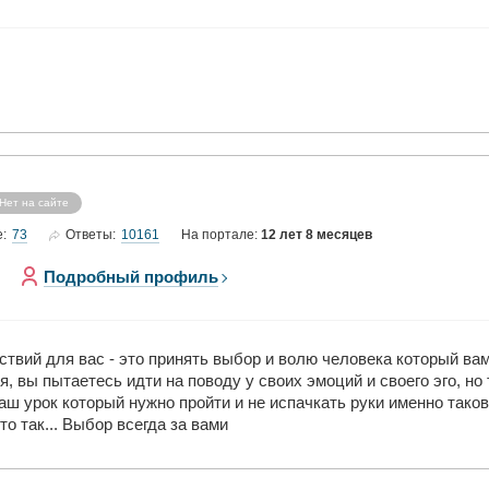
Нет на сайте
73
10161
е:
Ответы:
На портале:
12 лет 8 месяцев
Подробный профиль
ствий для вас - это принять выбор и волю человека который вам
, вы пытаетесь идти на поводу у своих эмоций и своего эго, но
ваш урок который нужно пройти и не испачкать руки именно тако
то так... Выбор всегда за вами