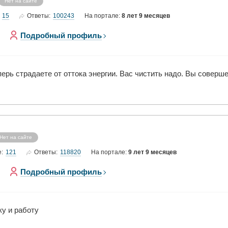
Нет на сайте
15
100243
Ответы:
На портале:
8 лет 9 месяцев
Подробный профиль
перь страдаете от оттока энергии. Вас чистить надо. Вы соверш
Нет на сайте
121
118820
е:
Ответы:
На портале:
9 лет 9 месяцев
Подробный профиль
ку и работу