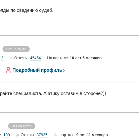
ряды по сведению судеб.
Нет на сайте
3
45454
Ответы:
На портале:
10 лет 5 месяцев
Подробный профиль
райте специалиста. А этику оставим в стороне?))
Нет на сайте
109
87935
е:
Ответы:
На портале:
9 лет 11 месяцев