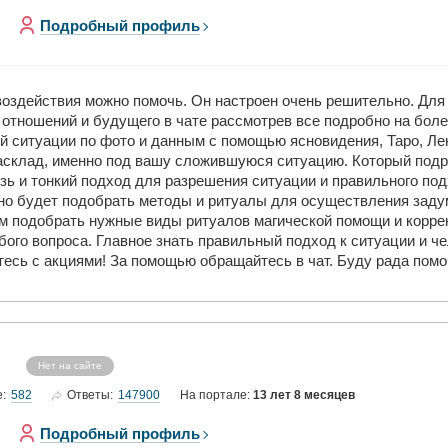
Подробный профиль
 воздействия можно помочь. Он настроен очень решительно. Д
отношений и будущего в чате рассмотрев все подробно на бол
 ситуации по фото и данным с помощью ясновидения, Таро, Лен
асклад, именно под вашу сложившуюся ситуацию. Который подр
язь и тонкий подход для разрешения ситуации и правильного п
но будет подобрать методы и ритуалы для осуществления заду
ам подобрать нужные виды ритуалов магической помощи и корре
бого вопроса. Главное знать правильный подход к ситуации и 
тесь с акциями! За помощью обращайтесь в чат. Буду рада пом
Нет на сайте
582
147900
е:
Ответы:
На портале:
13 лет 8 месяцев
Подробный профиль