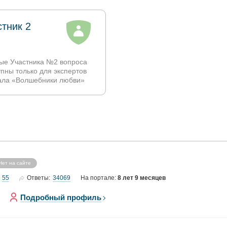
стник 2
ые Участника №2 вопроса
упны только для экспертов
ала «Волшебники любви»
Нет на сайте
55
34069
Ответы:
На портале:
8 лет 9 месяцев
Подробный профиль