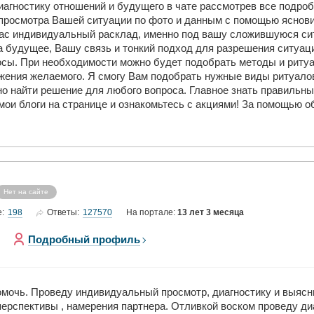
агностику отношений и будущего в чате рассмотрев все подроб
просмотра Вашей ситуации по фото и данным с помощью ясновид
 Вас индивидуальный расклад, именно под вашу сложившуюся с
на будущее, Вашу связь и тонкий подход для разрешения ситуац
осы. При необходимости можно будет подобрать методы и риту
жения желаемого. Я смогу Вам подобрать нужные виды ритуалов
о найти решение для любого вопроса. Главное знать правильны
ои блоги на странице и ознакомьтесь с акциями! За помощью об
Нет на сайте
198
127570
е:
Ответы:
На портале:
13 лет 3 месяца
Подробный профиль
помочь. Проведу индивидуальный просмотр, диагностику и выя
 перспективы , намерения партнера. Отливкой воском проведу д