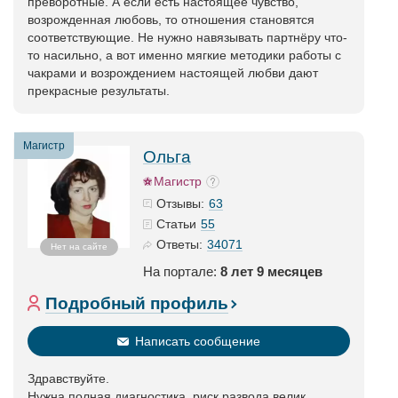
преворотные. А если есть настоящее чувство,
возрожденная любовь, то отношения становятся
соответствующие. Не нужно навязывать партнёру что-
то насильно, а вот именно мягкие методики работы с
чакрами и возрождением настоящей любви дают
прекрасные результаты.
Магистр
Ольга
Магистр
63
Отзывы:
55
Статьи
34071
Ответы:
Нет на сайте
На портале:
8 лет 9 месяцев
Подробный профиль
Написать сообщение
Здравствуйте.
Нужна полная диагностика ,риск развода велик.