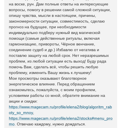
на воске, рун. Дам полные ответы на интересующие
вопросы, помогу в решении самой сложной ситуации,
опишу чувства, мысли в настоящем, причины,
закономерности ситуации, совместимость, сделаю
прогноз на будущее, при необходимости
индивидуально подберу нужный вид магической
помощи (самые действенные ритуалы, включая
гармонизацию, привороты, Чёрное венчание,
соединение судеб и др.) Избавлю от негатива и
поставлю защиту на любой срок. Нет неразрешимых
проблем, из любой ситуации есть выход! Буду рада
помочь Вам, сделать всё, чтобы решить любую
проблему, изменить Вашу жизнь к лучшему!
Мои просмотры оказывают благотворное
энергетическое влияние. Перед обращением
ознакомьтесь, пожалуйста, с моим профилем,
условиями работы со мной, обратите внимание на
акции и скидки:
https://www.magecam.ru/profile/elena2/blog/algoritm_rab
oty_so_mnoy
,
https://www.magecam.ru/profile/elena2/stocks#menu_pro
mo
. Отвечаю каждому, нужно дождаться.