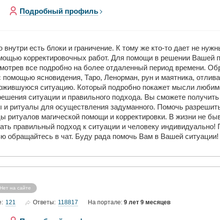
Подробный профиль
 внутри есть блоки и граничение. К тому же кто-то дает не нуж
омощью корректировочных работ. Для помощи в решении Вашей
смотрев все подробно на более отдаленный период времени. Об
 помощью ясновидения, Таро, Ленорман, рун и маятника, отлива
ожившуюся ситуацию. Который подробно покажет мысли любимог
решения ситуации и правильного подхода. Вы сможете получить
 и ритуалы для осуществления задуманного. Помочь разрешить
ы ритуалов магической помощи и корректировки. В жизни не бы
нать правильный подход к ситуации и человеку индивидуально!
ью обращайтесь в чат. Буду рада помочь Вам в Вашей ситуации!
Нет на сайте
121
118817
е:
Ответы:
На портале:
9 лет 9 месяцев