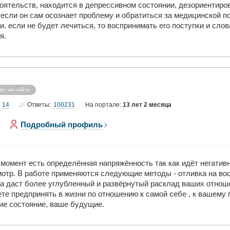
оятельств, находится в депрессивном состоянии, дезориентиро
 если он сам осознает проблему и обратиться за медицинской по
и. если не будет лечиться, то воспринимать его поступки и сло
я.
ет на сайте
14
100231
Ответы:
На портале:
13 лет 2 месяца
Подробный профиль
 момент есть определённая напряжённость так как идёт негативн
отр. В работе применяются следующие методы - отливка на вос
ота даст более углубленный и развёрнутый расклад ваших отнош
е предпринять в жизни по отношению к самой себе , к вашему п
ние состояние, ваше будущие.