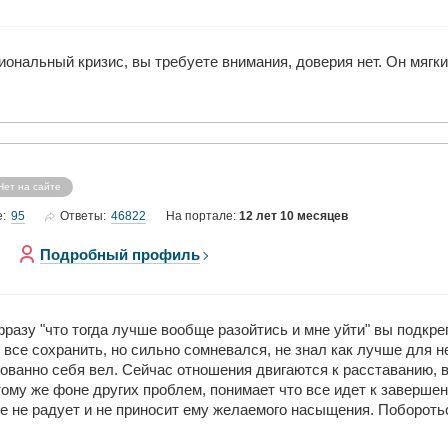
оциональный кризис, вы требуете внимания, доверия нет. Он мягки
Нет на сайте
95
46822
е:
Ответы:
На портале:
12 лет 10 месяцев
Подробный профиль
разу "что тогда лучше вообще разойтись и мне уйти" вы подкреп
 все сохранить, но сильно сомневался, не знал как лучше для н
ованно себя вел. Сейчас отношения двигаются к расставанию, 
тому же фоне других проблем, понимает что все идет к завершен
е не радует и не приносит ему желаемого насыщения. Побороть