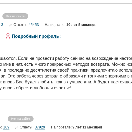
Нет на сайте
3
45453
Ответы:
На портале:
10 лет 5 месяцев
Подробный профиль
шаются. Если не провести работу сейчас на возрождение настоя
 мне в чат, есть много прекрасных методов возврата. Можно и
я, в последние десятилетия своей практики, предпочитаю испол
ви. Это работа через астрал с образами и тонкими энергиями в
 вновь Вас будет любить, как в лучшие дни. А будет настояща
 вновь обрести любовь и счастье!
Нет на сайте
109
87929
е:
Ответы:
На портале:
9 лет 11 месяцев