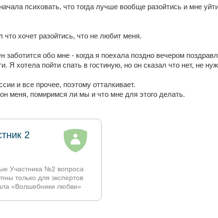
 начала психовать, что тогда лучше вообще разойтись и мне уйти
л что хочет разойтись, что не любит меня.
н заботится обо мне - когда я поехала поздно вечером поздрав
. Я хотела пойти спать в гостиную, но он сказал что нет, не нужн
ссии и все прочее, поэтому отталкивает.
н меня, помиримся ли мы и что мне для этого делать.
стник 2
ые Участника №2 вопроса
упны только для экспертов
ала «Волшебники любви»